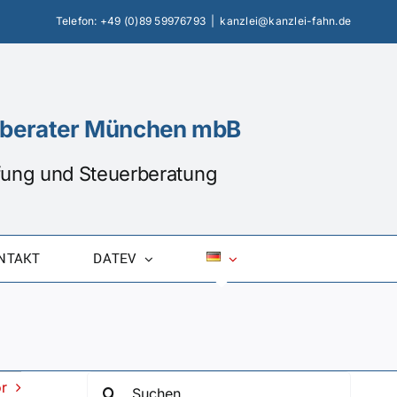
Telefon:
+49 (0)89 59976793
|
kanzlei@kanzlei-fahn.de
erberater München mbB
üfung und Steuerberatung
NTAKT
DATEV
Suche
r