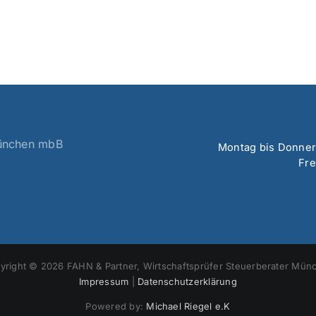
München mbB
Montag bis Donners
Fre
yright © 2026 FAHN & Partner, Wirtschaftsprüfer Steuerberater Mün
Impressum
|
Datenschutzerklärung
Powered by:
Michael Riegel e.K