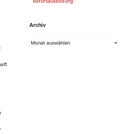
Berufsausbildung
Archiv
Archiv
t
aft
n
-