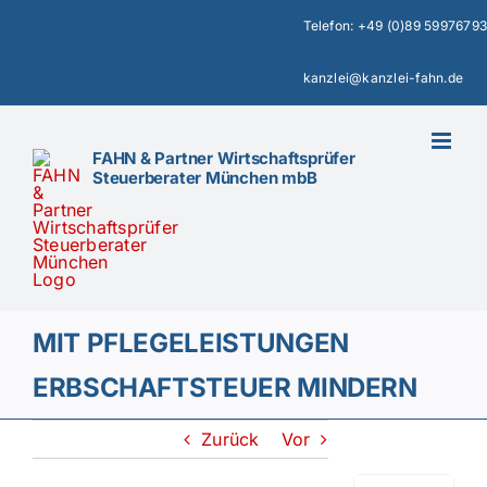
Zum
Telefon:
+49 (0)89 59976793
Inhalt
springen
kanzlei@kanzlei-fahn.de
FAHN & Partner Wirtschaftsprüfer
Steuerberater München mbB
MIT PFLEGELEISTUNGEN
ERBSCHAFTSTEUER MINDERN
Zurück
Vor