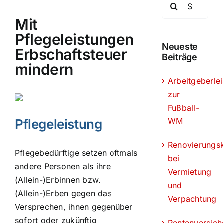
Suche
nach:
Mit
Pflegeleistungen
Neueste
Erbschaftsteuer
Beiträge
mindern
Arbeitgeberle
zur
Fußball-
WM
Pflegeleistung
Renovierungs
Pflegebedürftige setzen oftmals
bei
andere Personen als ihre
Vermietung
(Allein-)Erbinnen bzw.
und
(Allein-)Erben gegen das
Verpachtung
Versprechen, ihnen gegenüber
sofort oder zukünftig
Rentenversich