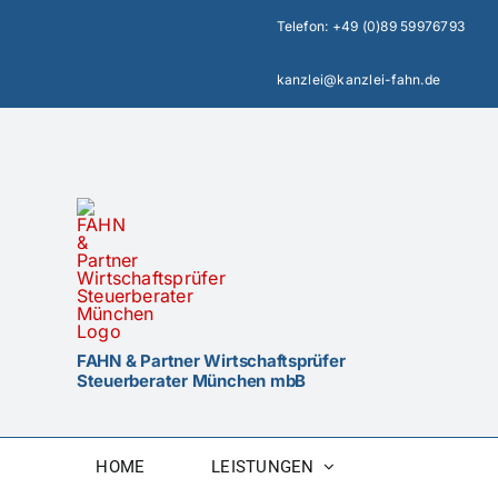
Zum
Telefon:
+49 (0)89 59976793
Inhalt
springen
kanzlei@kanzlei-fahn.de
FAHN & Partner Wirtschaftsprüfer
Steuerberater München mbB
HOME
LEISTUNGEN