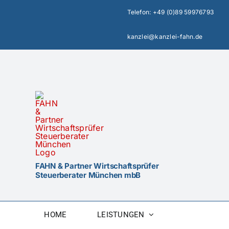
Zum
Telefon:
+49 (0)89 59976793
Inhalt
springen
kanzlei@kanzlei-fahn.de
FAHN & Partner Wirtschaftsprüfer
Steuerberater München mbB
HOME
LEISTUNGEN