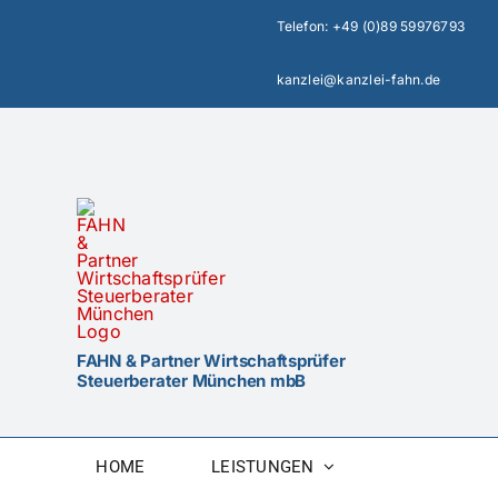
Zum
Telefon:
+49 (0)89 59976793
Inhalt
springen
kanzlei@kanzlei-fahn.de
FAHN & Partner Wirtschaftsprüfer
Steuerberater München mbB
HOME
LEISTUNGEN