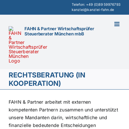
Zum
Telefon:
+49 (0)89 59976793
kanzlei@kanzlei-fahn.de
Inhalt
springen
FAHN & Partner Wirtschaftsprüfer
Steuerberater München mbB
RECHTSBERATUNG (IN
KOOPERATION)
FAHN & Partner arbeitet mit externen
kompetenten Partnern zusammen und unterstützt
unsere Mandanten darin, wirtschaftliche und
finanzielle bedeutende Entscheidungen