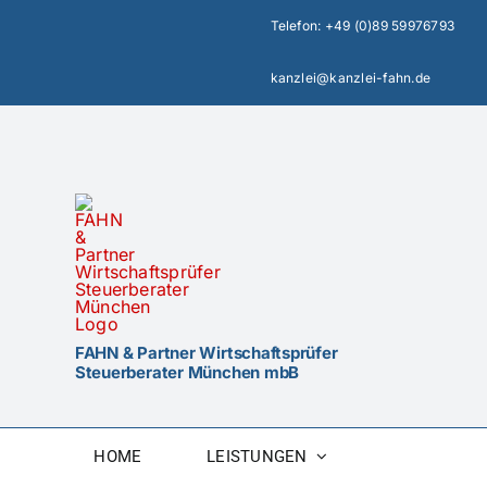
Zum
Telefon:
+49 (0)89 59976793
Inhalt
springen
kanzlei@kanzlei-fahn.de
FAHN & Partner Wirtschaftsprüfer
Steuerberater München mbB
HOME
LEISTUNGEN