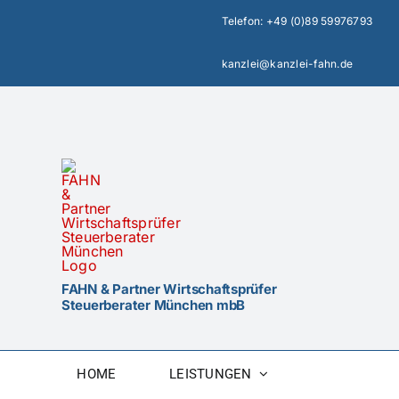
Zum
Telefon:
+49 (0)89 59976793
Inhalt
springen
kanzlei@kanzlei-fahn.de
FAHN & Partner Wirtschaftsprüfer
Steuerberater München mbB
HOME
LEISTUNGEN