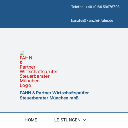
Zum
Telefon:
+49 (0)89 59976793
Inhalt
springen
kanzlei@kanzlei-fahn.de
FAHN & Partner Wirtschaftsprüfer
Steuerberater München mbB
HOME
LEISTUNGEN