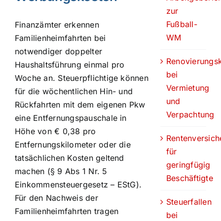
zur
Fußball-
Finanzämter erkennen
WM
Familienheimfahrten bei
notwendiger doppelter
Renovierungs
Haushaltsführung einmal pro
bei
Woche an. Steuerpflichtige können
Vermietung
für die wöchentlichen Hin- und
und
Rückfahrten mit dem eigenen Pkw
Verpachtung
eine Entfernungspauschale in
Höhe von € 0,38 pro
Rentenversich
Entfernungskilometer oder die
für
tatsächlichen Kosten geltend
geringfügig
machen (§ 9 Abs 1 Nr. 5
Beschäftigte
Einkommensteuergesetz – EStG).
Für den Nachweis der
Steuerfallen
Familienheimfahrten tragen
bei