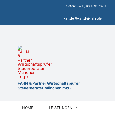
Zum
Telefon:
+49 (0)89 59976793
Inhalt
springen
kanzlei@kanzlei-fahn.de
FAHN & Partner Wirtschaftsprüfer
Steuerberater München mbB
HOME
LEISTUNGEN