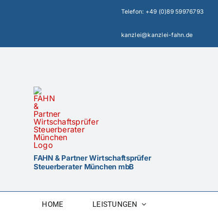
Zum
Telefon:
+49 (0)89 59976793
Inhalt
springen
kanzlei@kanzlei-fahn.de
FAHN & Partner Wirtschaftsprüfer
Steuerberater München mbB
HOME
LEISTUNGEN