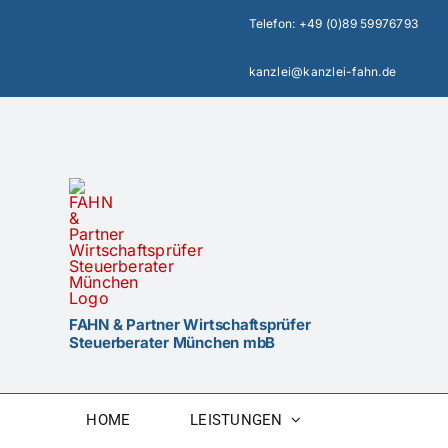
Zum
Telefon:
+49 (0)89 59976793
Inhalt
springen
kanzlei@kanzlei-fahn.de
FAHN & Partner Wirtschaftsprüfer
Steuerberater München mbB
HOME
LEISTUNGEN