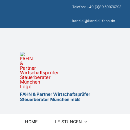
Zum
Telefon:
+49 (0)89 59976793
Inhalt
springen
kanzlei@kanzlei-fahn.de
FAHN & Partner Wirtschaftsprüfer
Steuerberater München mbB
HOME
LEISTUNGEN