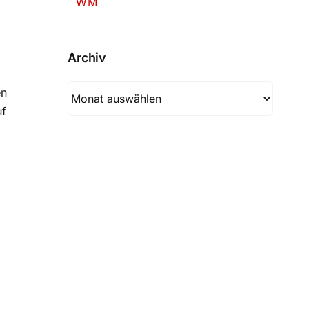
WM
Archiv
Archiv
en
uf