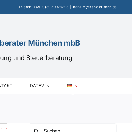
Telefon:
+49 (0)89 59976793
|
kanzlei@kanzlei-fahn.de
erberater München mbB
üfung und Steuerberatung
NTAKT
DATEV
Suche
r