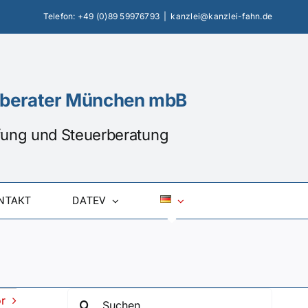
Telefon:
+49 (0)89 59976793
|
kanzlei@kanzlei-fahn.de
erberater München mbB
üfung und Steuerberatung
NTAKT
DATEV
Suche
r