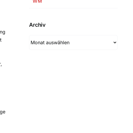
WM
Archiv
ung
Archiv
t
,
uge