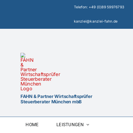
Zum
Telefon:
+49 (0)89 59976793
Inhalt
springen
kanzlei@kanzlei-fahn.de
FAHN & Partner Wirtschaftsprüfer
Steuerberater München mbB
HOME
LEISTUNGEN